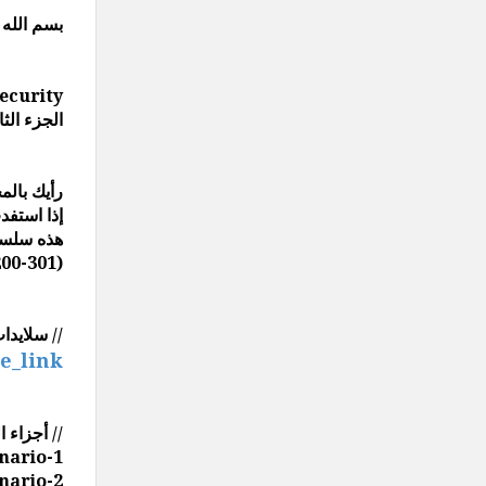
بسم الله 
Port Security
الجزء الثا
رأيك بالم
إذا استفد
هذه سلسل
00-301)
// سلايدات //
e_link
// أجزاء المقطع //
enario-1
enario-2