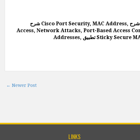
شرح Cisco Port Security, MAC Address, شرح VLAN, Switch Port, شرح Network Security, شرح Unauthorized
Access, Network Attacks, Port-Based Access Control, Static
← Newer Post
LINKS