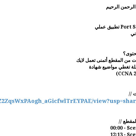
الرحمن الرحيم
تطبيق عملي 
ني
حتوى؟
ت من المقطع أتمنى تعمل لايك
ة تغطي مواضيع شهادة
(CCNA 2
9M1Z2ZqsWxPAogh_aGicfwlTrEYPAE/view?usp=shar
00:00 - Sc
12:13 - Sc