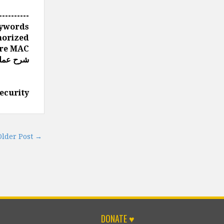
----------
ywords
icky Secure MAC Addresses, شرح Violation Modes, port security lab شرح عملي
ecurity
Older Post →
DONATE ♥