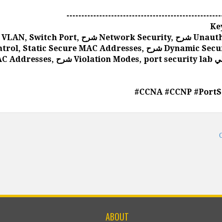
----------------------------------------------------
Ke
 Secure MAC Addresses, شرح Dynamic Secure MAC
Addresses, تطبيق St
#CCNA #CCNP #PortS
ABOUT